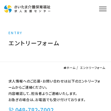
ホーム
ENTRY
求人検索
エントリーフォーム
就職・転職支援
無料
資格取得なら
さいたま介護アカデミー
ホーム
エントリーフォーム
お役立ち情報
求人情報へのご応募・お問い合わせは以下のエントリーフォ
ご利用の流れ
ームからご連絡ください。
よくある質問
内容確認して、担当者よりご連絡いたします。
お急ぎの場合は、お電話でも受け付けております。
運営会社情報
048-782-7002
プライバシーポリシー