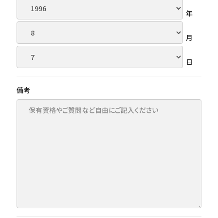
年
月
日
備考