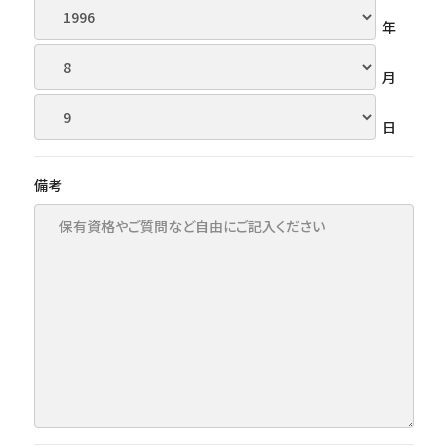
年
月
日
備考