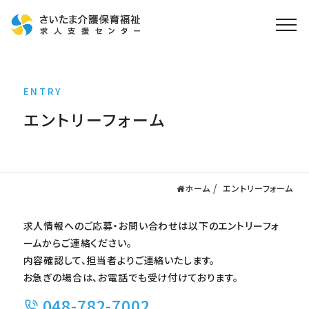
ホーム
ENTRY
求人検索
エントリーフォーム
就職・転職支援
無料
資格取得なら
さいたま介護アカデミー
ホーム
エントリーフォーム
お役立ち情報
求人情報へのご応募・お問い合わせは以下のエントリーフォ
ご利用の流れ
ームからご連絡ください。
よくある質問
内容確認して、担当者よりご連絡いたします。
お急ぎの場合は、お電話でも受け付けております。
運営会社情報
048-782-7002
プライバシーポリシー