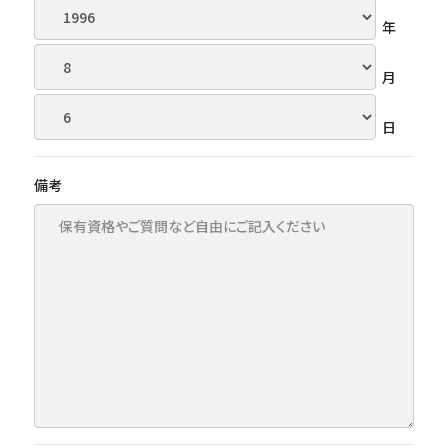
年
月
日
備考