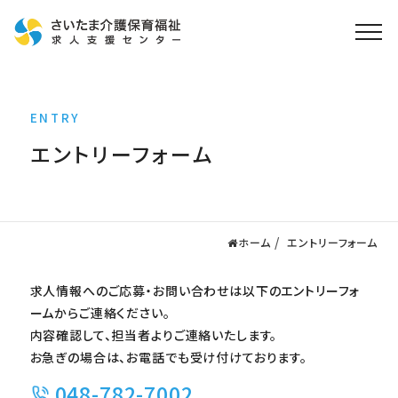
ホーム
ENTRY
求人検索
エントリーフォーム
就職・転職支援
無料
資格取得なら
さいたま介護アカデミー
ホーム
エントリーフォーム
お役立ち情報
求人情報へのご応募・お問い合わせは以下のエントリーフォ
ご利用の流れ
ームからご連絡ください。
よくある質問
内容確認して、担当者よりご連絡いたします。
お急ぎの場合は、お電話でも受け付けております。
運営会社情報
048-782-7002
プライバシーポリシー