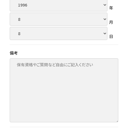
年
月
日
備考