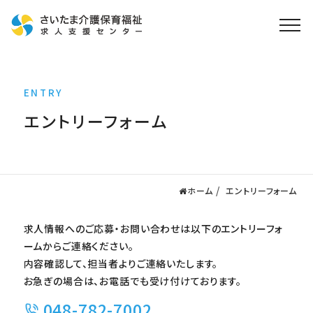
ホーム
ENTRY
求人検索
エントリーフォーム
就職・転職支援
無料
資格取得なら
さいたま介護アカデミー
ホーム
エントリーフォーム
お役立ち情報
求人情報へのご応募・お問い合わせは以下のエントリーフォ
ご利用の流れ
ームからご連絡ください。
よくある質問
内容確認して、担当者よりご連絡いたします。
お急ぎの場合は、お電話でも受け付けております。
運営会社情報
048-782-7002
プライバシーポリシー