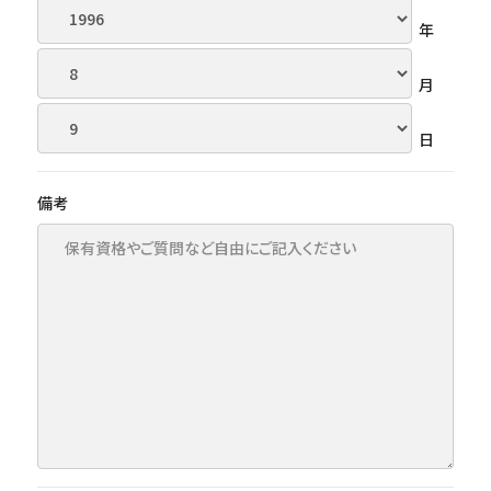
年
月
日
備考