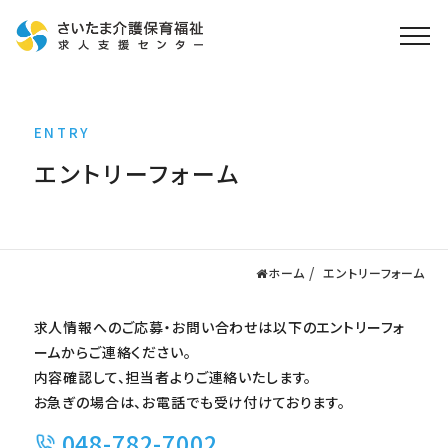
ホーム
ENTRY
求人検索
エントリーフォーム
就職・転職支援
無料
資格取得なら
さいたま介護アカデミー
ホーム
エントリーフォーム
お役立ち情報
求人情報へのご応募・お問い合わせは以下のエントリーフォ
ご利用の流れ
ームからご連絡ください。
よくある質問
内容確認して、担当者よりご連絡いたします。
お急ぎの場合は、お電話でも受け付けております。
運営会社情報
048-782-7002
プライバシーポリシー