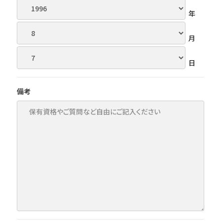
年
月
日
備考