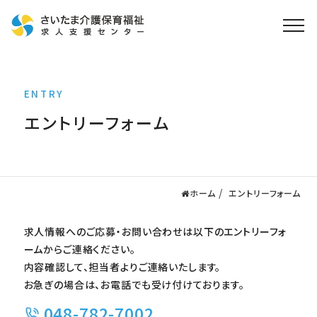
ホーム
ENTRY
求人検索
エントリーフォーム
就職・転職支援
無料
資格取得なら
さいたま介護アカデミー
ホーム
エントリーフォーム
お役立ち情報
求人情報へのご応募・お問い合わせは以下のエントリーフォ
ご利用の流れ
ームからご連絡ください。
よくある質問
内容確認して、担当者よりご連絡いたします。
お急ぎの場合は、お電話でも受け付けております。
運営会社情報
048-782-7002
プライバシーポリシー