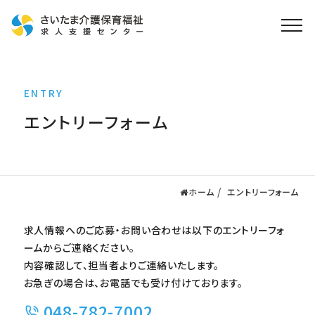
ホーム
ENTRY
求人検索
エントリーフォーム
就職・転職支援
無料
資格取得なら
さいたま介護アカデミー
ホーム
エントリーフォーム
お役立ち情報
求人情報へのご応募・お問い合わせは以下のエントリーフォ
ご利用の流れ
ームからご連絡ください。
よくある質問
内容確認して、担当者よりご連絡いたします。
お急ぎの場合は、お電話でも受け付けております。
運営会社情報
048-782-7002
プライバシーポリシー