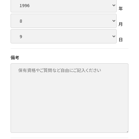
年
月
日
備考