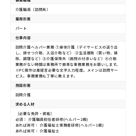
介護職員（訪問系）
雇用形態
パート
仕事内容
訪問介護ヘルパー業務 ①身体介護（デイサービスの送り出
し、排せつ介助、入浴介助など） ②生活援助（買い物、掃
除、調理など）③介護保険外（病院の付添いなど）④介助
業務がない時間は事務所で簡単な事務業務をお願いします。
※PC操作は差提言必要な文字入力程度。メインは訪問サー
ビス。事務業務も丁寧に教えます。
施設形態
訪問介護
求める人材
［必要な免許・資格］
必須： 介護職員初任者研修(ヘルパー2級)
あれば尚可： 介護福祉士実務者研修(ヘルパー1級)
あれば尚可： 介護福祉士