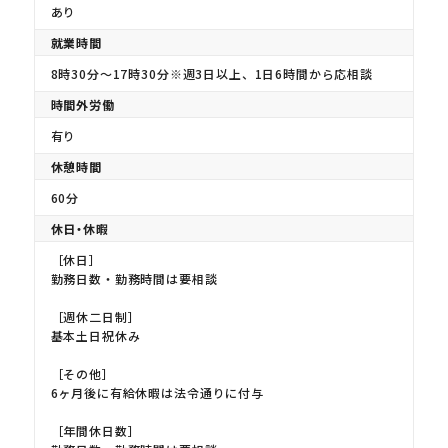
あり
就業時間
8時30分～17時30分※週3日以上、1日6時間から応相談
時間外労働
有り
休憩時間
60分
休日・休暇
［休日］
勤務日数・勤務時間は要相談
［週休二日制］
基本土日祝休み
［その他］
6ヶ月後に有給休暇は法令通りに付与
［年間休日数］