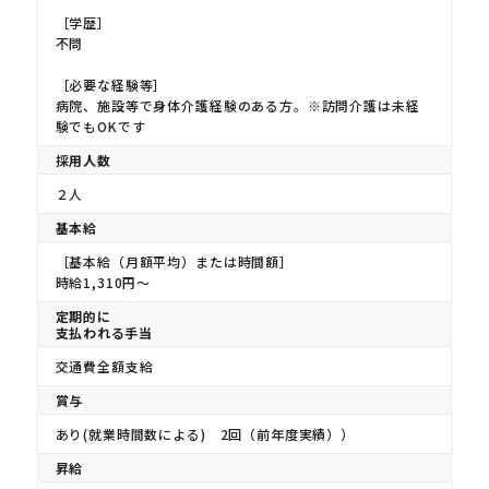
［学歴］
不問
［必要な経験等］
病院、施設等で身体介護経験のある方。※訪問介護は未経
験でもOKです
採用人数
２人
基本給
［基本給（月額平均）または時間額］
時給1,310円～
定期的に
支払われる手当
交通費全額支給
賞与
あり(就業時間数による) 2回（前年度実績））
昇給