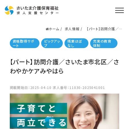
ホーム
求人情報
【パート】訪問介護／さ
ホーム
いたま市北区／さわや
かケアみやはら
求人検索
資格取得サポ
ピックアッ
残業ほぼ
充実の教育
ート
プ
なし
体制
就職・転職支援
無料
資格取得なら
【パート】訪問介護／さいたま市北区／さ
さいたま介護アカデミー
わやかケアみやはら
お役立ち情報
掲載開始日：2025-04-10 求人番号：11030-2025041001
ご利用の流れ
よくある質問
運営会社情報
プライバシーポリシー