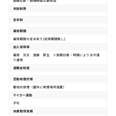
勤務日数・勤務時間は要相談
年齢制限
定年制
雇用期間
雇用期間の定め有り(試用期間無し)
加入保険等
雇用 労災 健康 厚生 ※勤務日数・時間により法令通
り適用
退職金制度
受動喫煙対策
敷地内禁煙（屋外に喫煙場所設置）
マイカー通勤
不可
休業取得実績