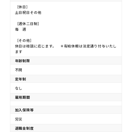
［休日］
土日祝日その他
［週休二日制］
毎 週
［その他］
休日は相談に応じます。 ＊有給休暇は法定通り付与いたし
ます
年齢制限
不問
定年制
なし
雇用期間
加入保険等
労災
退職金制度