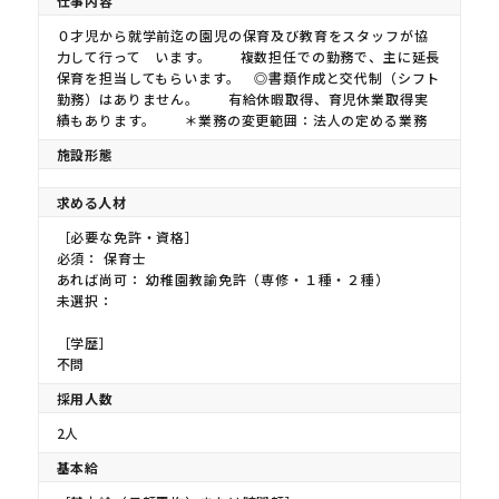
仕事内容
０才児から就学前迄の園児の保育及び教育をスタッフが協
力して行って います。 複数担任での勤務で、主に延長
保育を担当してもらいます。 ◎書類作成と交代制（シフト
勤務）はありません。 有給休暇取得、育児休業取得実
績もあります。 ＊業務の変更範囲：法人の定める業務
施設形態
求める人材
［必要な免許・資格］
必須： 保育士
あれば尚可： 幼稚園教諭免許（専修・１種・２種）
未選択：
［学歴］
不問
採用人数
2人
基本給