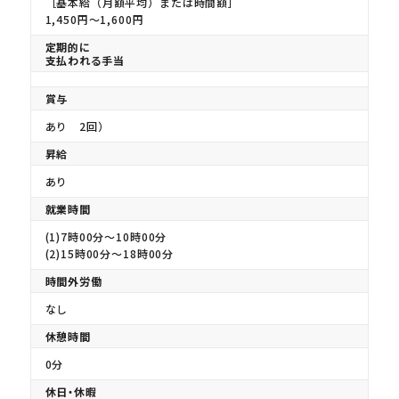
［基本給（月額平均）または時間額］
1,450円〜1,600円
定期的に
支払われる手当
賞与
あり 2回）
昇給
あり
就業時間
(1)7時00分〜10時00分
(2)15時00分〜18時00分
時間外労働
なし
休憩時間
0分
休日・休暇