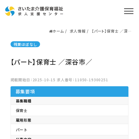
ホーム
求人情報
【パート】保育士 ／深谷
ホーム
市／
求人検索
残業ほぼなし
就職・転職支援
無料
【パート】保育士 ／深谷市／
資格取得なら
さいたま介護アカデミー
掲載開始日：2025-10-15 求人番号：11050-19300251
募集要項
お役立ち情報
募集職種
ご利用の流れ
保育士
よくある質問
雇用形態
運営会社情報
パート
プライバシーポリシー