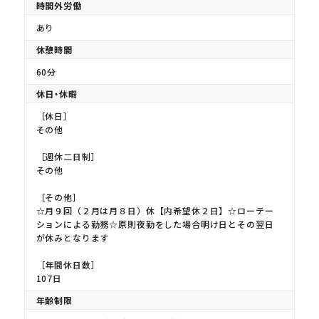
時間外労働
あり
休憩時間
60分
休日・休暇
［休日］
その他
［週休二日制］
その他
［その他］
☆月９回（２月は月８日）休【内希望休２日】☆ローテー
ションによる勤務☆原則夜勤をした場合明け日とその翌日
が休みとなります
［年間休日数］
107日
年齢制限