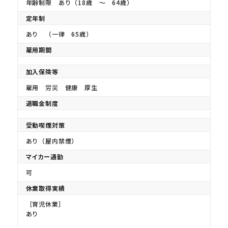
年齢制限 あり（18歳 〜 64歳）
定年制
あり （一律 65歳）
雇用期間
加入保険等
雇用 労災 健康 厚生
退職金制度
受動喫煙対策
あり（屋内禁煙）
マイカー通勤
可
休業取得実績
［育児休業］
あり