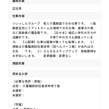
雇用形態
正社員
仕事内容
☆いっしんグループ 老人介護施設でのお仕事です。 ☆高
齢者住宅にてアットホームな環境でのお仕事、食事の介助
など高齢者介護全般です。 【なかま】幅広い年代の方々が
活躍中です。 子育て中の方々も頑張っていま
す。 【心配事】仕事は経験が無くても指導します。 １）
資格は介護職員初任者研修（旧ヘルパー２級）があれば大
丈夫 です。 ２）さらなるステップアップ 資格取得を
お手伝いします。 変更範囲：変更なし
施設形態
求める人材
［必要な免許・資格］
必須： 介護職員初任者研修修了者
未選択：
未選択：
［学歴］
必須 ： 高校以上：