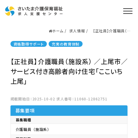
ホーム
求人情報
【正社員】介護職員（施
ホーム
設系） ／上尾市／サー
ビス付き高齢者向け住
求人検索
資格取得サポート
充実の教育体制
宅「ここいち上尾」
就職・転職支援
無料
【正社員】介護職員（施設系） ／上尾市／
資格取得なら
さいたま介護アカデミー
サービス付き高齢者向け住宅「ここいち
上尾」
お役立ち情報
掲載開始日：2025-10-02 求人番号：11060-12862751
ご利用の流れ
募集要項
よくある質問
募集職種
運営会社情報
介護職員（施設系）
プライバシーポリシー