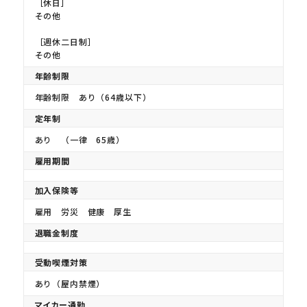
［休日］
その他
［週休二日制］
その他
年齢制限
年齢制限 あり（64歳以下）
定年制
あり （一律 65歳）
雇用期間
加入保険等
雇用 労災 健康 厚生
退職金制度
受動喫煙対策
あり（屋内禁煙）
マイカー通勤