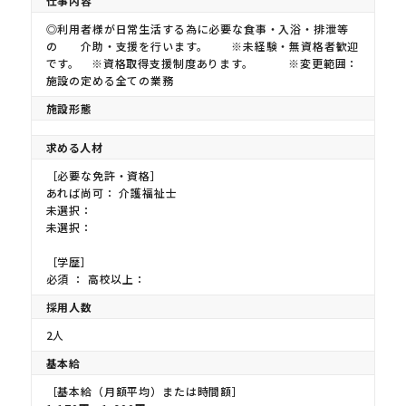
仕事内容
◎利用者様が日常生活する為に必要な食事・入浴・排泄等
の 介助・支援を行います。 ※未経験・無資格者歓迎
です。 ※資格取得支援制度あります。 ※変更範囲：
施設の定める全ての業務
施設形態
求める人材
［必要な免許・資格］
あれば尚可： 介護福祉士
未選択：
未選択：
［学歴］
必須 ： 高校以上：
採用人数
2人
基本給
［基本給（月額平均）または時間額］