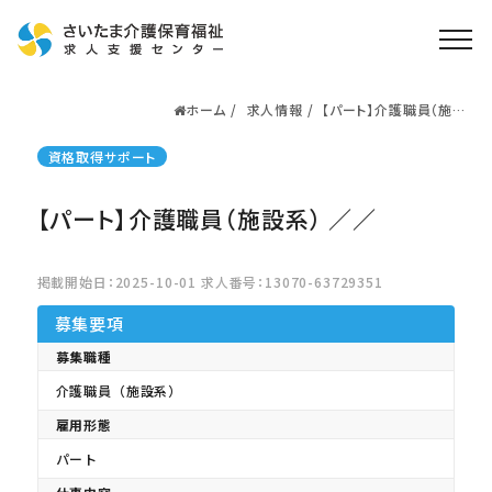
ホーム
求人情報
【パート】介護職員（施設
ホーム
系） ／／
求人検索
資格取得サポート
就職・転職支援
無料
【パート】介護職員（施設系） ／／
資格取得なら
さいたま介護アカデミー
掲載開始日：2025-10-01 求人番号：13070-63729351
募集要項
お役立ち情報
募集職種
ご利用の流れ
介護職員（施設系）
よくある質問
雇用形態
運営会社情報
パート
プライバシーポリシー