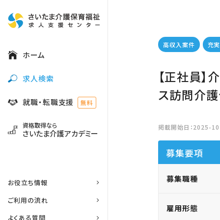
高収入案件
充
ホーム
【正社員】
求人検索
ス訪問介護
就職・転職支援
無料
資格取得なら
掲載開始日：2025-10-
さいたま介護アカデミー
募集要項
募集職種
お役立ち情報
ご利用の流れ
雇用形態
よくある質問