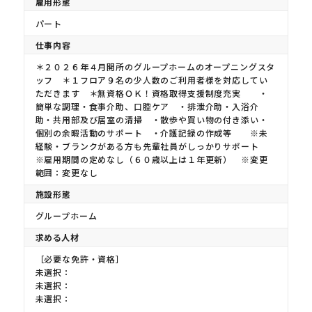
雇用形態
パート
仕事内容
＊２０２６年４月開所のグループホームのオープニングスタ
ッフ ＊１フロア９名の少人数のご利用者様を対応してい
ただきます ＊無資格ＯＫ！資格取得支援制度充実 ・
簡単な調理・食事介助、口腔ケア ・排泄介助・入浴介
助・共用部及び居室の清掃 ・散歩や買い物の付き添い・
個別の余暇活動のサポート ・介護記録の作成等 ※未
経験・ブランクがある方も先輩社員がしっかりサポート
※雇用期間の定めなし（６０歳以上は１年更新） ※変更
範囲：変更なし
施設形態
グループホーム
求める人材
［必要な免許・資格］
未選択：
未選択：
未選択：