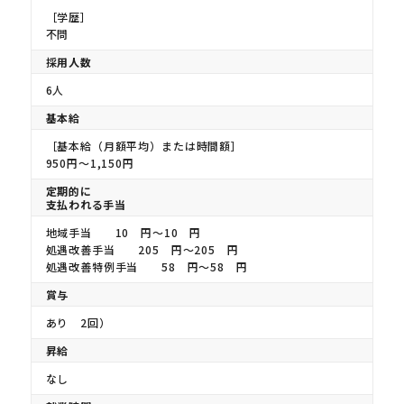
［学歴］
不問
採用人数
6人
基本給
［基本給（月額平均）または時間額］
950円〜1,150円
定期的に
支払われる手当
地域手当 10 円〜10 円
処遇改善手当 205 円〜205 円
処遇改善特例手当 58 円〜58 円
賞与
あり 2回）
昇給
なし