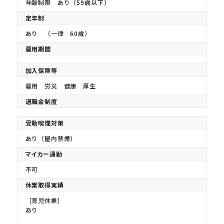
年齢制限 あり（59歳以下）
定年制
あり （一律 60歳）
雇用期間
加入保険等
雇用 労災 健康 厚生
退職金制度
受動喫煙対策
あり（屋内禁煙）
マイカー通勤
不可
休業取得実績
［育児休業］
あり