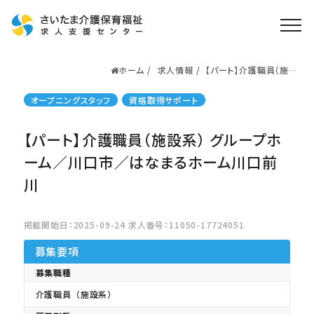
ホーム
求人情報
【パート】介護職員（施設
ホーム
系） グループホーム／
川口市／はなまるホー
求人検索
オープニングスタッフ
資格取得サポート
ム川口前川
就職・転職支援
無料
【パート】介護職員（施設系） グループホ
資格取得なら
さいたま介護アカデミー
ーム／川口市／はなまるホーム川口前
川
お役立ち情報
掲載開始日：2025-09-24 求人番号：11050-17724051
ご利用の流れ
募集要項
よくある質問
募集職種
運営会社情報
介護職員（施設系）
プライバシーポリシー