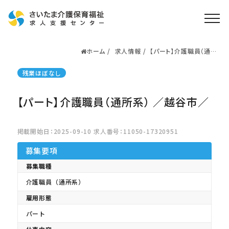
ホーム
求人情報
【パート】介護職員（通所
ホーム
系） ／越谷市／
求人検索
残業ほぼなし
就職・転職支援
無料
【パート】介護職員（通所系） ／越谷市／
資格取得なら
さいたま介護アカデミー
掲載開始日：2025-09-10 求人番号：11050-17320951
募集要項
お役立ち情報
募集職種
ご利用の流れ
介護職員（通所系）
よくある質問
雇用形態
運営会社情報
パート
プライバシーポリシー