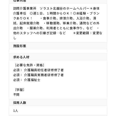
仕事内容
訪問介護事業所 ソラスト北越谷のホームヘルパー＊身体
介護専任 ◎週１日、１時間からＯＫ！◎未経験・ブラン
クありＯＫ！ ・食事介助、排泄介助、入浴介助、清
拭、起床就寝介助 ・移動援助、移乗介助、通院などの外
出介助 ・服薬介助、利用者とともに食事作り、など ・
他のスタッフへの引継ぎ記録…など ＊変更範囲：変更な
し
施設形態
求める人材
［必要な免許・資格］
必須： 介護職員初任者研修修了者
必須： 介護職員実務者研修修了者
必須： 介護福祉士
［学歴］
不問
採用人数
1人