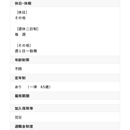
休日・休暇
［休日］
その他
［週休二日制］
毎 週
［その他］
週１日〜勤務
年齢制限
不問
定年制
あり （一律 65歳）
雇用期間
加入保険等
労災
退職金制度