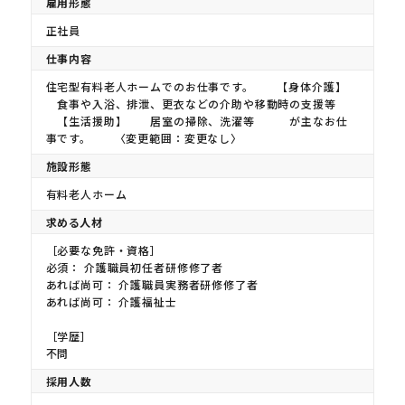
雇用形態
正社員
仕事内容
住宅型有料老人ホームでのお仕事です。 【身体介護】
食事や入浴、排泄、更衣などの介助や移動時の支援等
【生活援助】 居室の掃除、洗濯等 が主なお仕
事です。 〈変更範囲：変更なし〉
施設形態
有料老人ホーム
求める人材
［必要な免許・資格］
必須： 介護職員初任者研修修了者
あれば尚可： 介護職員実務者研修修了者
あれば尚可： 介護福祉士
［学歴］
不問
採用人数