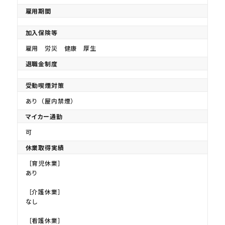
雇用期間
加入保険等
雇用 労災 健康 厚生
退職金制度
受動喫煙対策
あり（屋内禁煙）
マイカー通勤
可
休業取得実績
［育児休業］
あり
［介護休業］
なし
［看護休業］