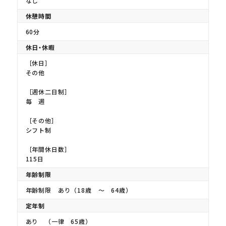
なし
休憩時間
60分
休日・休暇
［休日］
その他
［週休二日制］
毎 週
［その他］
シフト制
［年間休日数］
115日
年齢制限
年齢制限 あり（18歳 〜 64歳）
定年制
あり （一律 65歳）