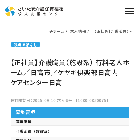
ホーム
求人情報
【正社員】介護職員（施
ホーム
設系） 有料老人ホーム
／日高市／ケヤキ倶楽
求人検索
残業ほぼなし
部日高内 ケアセンタ
ー日高
就職・転職支援
無料
【正社員】介護職員（施設系） 有料老人ホ
資格取得なら
さいたま介護アカデミー
ーム／日高市／ケヤキ倶楽部日高内
ケアセンター日高
お役立ち情報
掲載開始日：2025-09-10 求人番号：11080-08300751
ご利用の流れ
募集要項
よくある質問
募集職種
運営会社情報
介護職員（施設系）
プライバシーポリシー