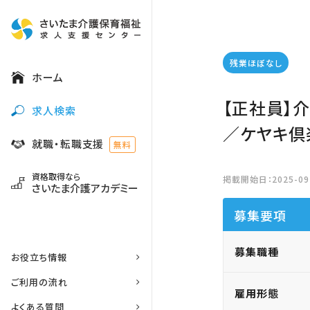
残業ほぼなし
ホーム
【正社員】
求人検索
／ケヤキ倶
就職・転職支援
無料
資格取得なら
掲載開始日：2025-09-
さいたま介護アカデミー
募集要項
募集職種
お役立ち情報
ご利用の流れ
雇用形態
よくある質問