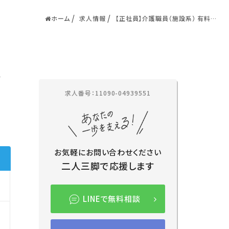
ホーム
求人情報
【正社員】介護職員（施設系） 有料老
人ホーム／上尾市／ケヤキ倶楽部上
尾内
市
求人番号：11090-04939551
お気軽にお問い合わせください
二人三脚で応援します
LINEで無料相談