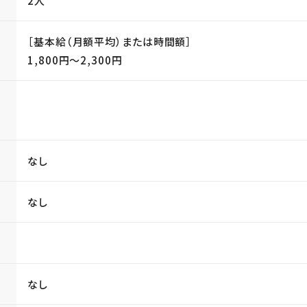
2人
［基本給（月額平均）または時間額］
1,800円〜2,300円
当
なし
なし
なし