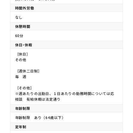
時間外労働
なし
休憩時間
60分
休日・休暇
［休日］
その他
［週休二日制］
毎 週
［その他］
※週あたりの出勤日、１日あたりの勤務時間については応
相談 有給休暇は法定通り
年齢制限
年齢制限 あり（64歳以下）
定年制