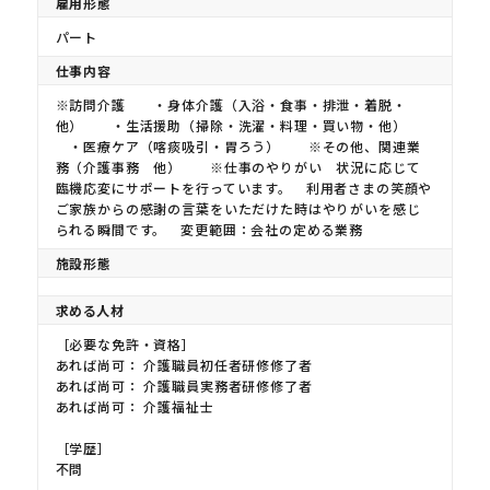
雇用形態
パート
仕事内容
※訪問介護 ・身体介護（入浴・食事・排泄・着脱・
他） ・生活援助（掃除・洗濯・料理・買い物・他）
・医療ケア（喀痰吸引・胃ろう） ※その他、関連業
務（介護事務 他） ※仕事のやりがい 状況に応じて
臨機応変にサポートを行っています。 利用者さまの笑顔や
ご家族からの感謝の言葉をいただけた時はやりがいを感じ
られる瞬間です。 変更範囲：会社の定める業務
施設形態
求める人材
［必要な免許・資格］
あれば尚可： 介護職員初任者研修修了者
あれば尚可： 介護職員実務者研修修了者
あれば尚可： 介護福祉士
［学歴］
不問