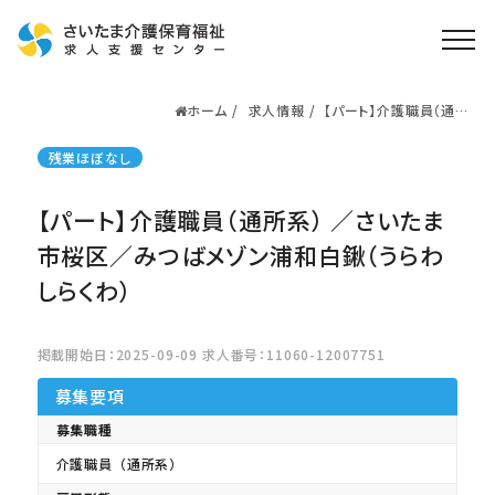
ホーム
求人情報
【パート】介護職員（通所
ホーム
系） ／さいたま市桜区
／みつばメゾン浦和白
求人検索
残業ほぼなし
鍬（うらわしらくわ）
就職・転職支援
無料
【パート】介護職員（通所系） ／さいたま
資格取得なら
さいたま介護アカデミー
市桜区／みつばメゾン浦和白鍬（うらわ
しらくわ）
お役立ち情報
掲載開始日：2025-09-09 求人番号：11060-12007751
ご利用の流れ
募集要項
よくある質問
募集職種
運営会社情報
介護職員（通所系）
プライバシーポリシー