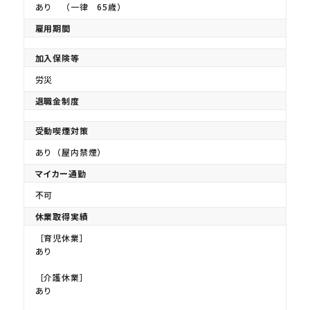
あり （一律 65歳）
雇用期間
加入保険等
労災
退職金制度
受動喫煙対策
あり（屋内禁煙）
マイカー通勤
不可
休業取得実績
［育児休業］
あり
［介護休業］
あり