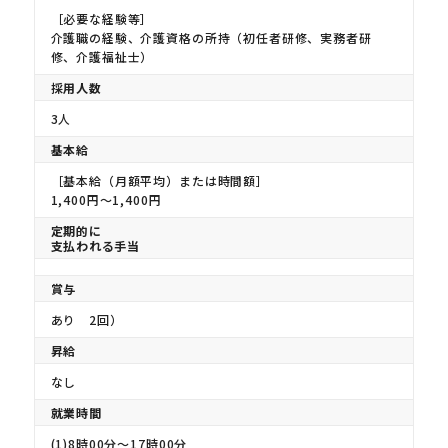
［必要な経験等］
介護職の経験、介護資格の所持（初任者研修、実務者研
修、介護福祉士）
採用人数
3人
基本給
［基本給（月額平均）または時間額］
1,400円〜1,400円
定期的に
支払われる手当
賞与
あり 2回）
昇給
なし
就業時間
(1)8時00分〜17時00分