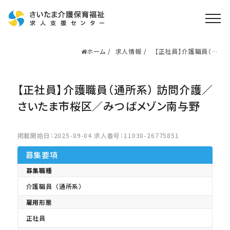
ホーム
求人情報
【正社員】介護職員（通
ホーム
所系） 訪問介護／さい
たま市桜区／みつばメ
求人検索
ゾン南与野
【正社員】介護職員（通所系） 訪問介護／
就職・転職支援
無料
資格取得なら
さいたま市桜区／みつばメゾン南与野
さいたま介護アカデミー
掲載開始日：2025-09-04 求人番号：11030-26775851
お役立ち情報
募集要項
ご利用の流れ
募集職種
介護職員（通所系）
よくある質問
雇用形態
運営会社情報
正社員
プライバシーポリシー