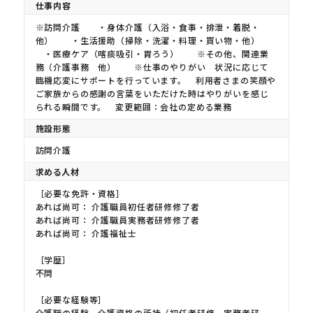
仕事内容
※訪問介護 ・身体介護（入浴・食事・排泄・着脱・
他） ・生活援助（掃除・洗濯・料理・買い物・他）
・医療ケア（喀痰吸引・胃ろう） ※その他、関連業
務（介護事務 他） ※仕事のやりがい 状況に応じて
臨機応変にサポートを行っています。 利用者さまの笑顔や
ご家族からの感謝の言葉をいただけた時はやりがいを感じ
られる瞬間です。 変更範囲：会社の定める業務
施設形態
訪問介護
求める人材
［必要な免許・資格］
あれば尚可： 介護職員初任者研修修了者
あれば尚可： 介護職員実務者研修修了者
あれば尚可： 介護福祉士
［学歴］
不問
［必要な経験等］
介護職の経験、介護資格の所持（初任者研修、実務者研