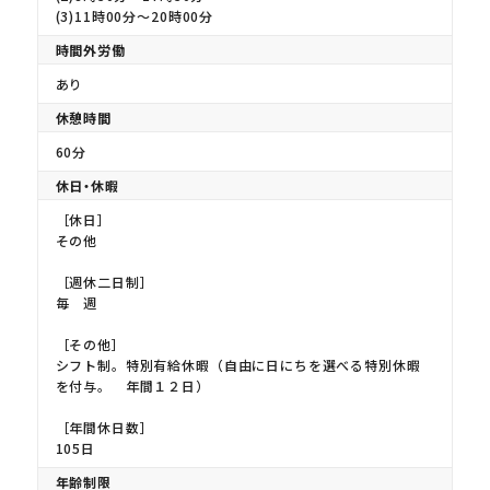
(3)11時00分〜20時00分
時間外労働
あり
休憩時間
60分
休日・休暇
［休日］
その他
［週休二日制］
毎 週
［その他］
シフト制。特別有給休暇（自由に日にちを選べる特別休暇
を付与。 年間１２日）
［年間休日数］
105日
年齢制限