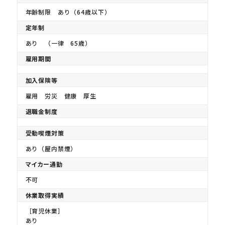
年齢制限 あり（64歳以下）
定年制
あり （一律 65歳）
雇用期間
加入保険等
雇用 労災 健康 厚生
退職金制度
受動喫煙対策
あり（屋内禁煙）
マイカー通勤
不可
休業取得実績
［育児休業］
あり