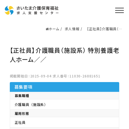
ホーム
求人情報
【正社員】介護職員（施
ホーム
設系） 特別養護老人ホ
ーム／／
求人検索
【正社員】介護職員（施設系） 特別養護老
就職・転職支援
無料
資格取得なら
人ホーム／／
さいたま介護アカデミー
掲載開始日：2025-09-04 求人番号：11030-26881651
お役立ち情報
募集要項
ご利用の流れ
募集職種
介護職員（施設系）
よくある質問
雇用形態
運営会社情報
正社員
プライバシーポリシー