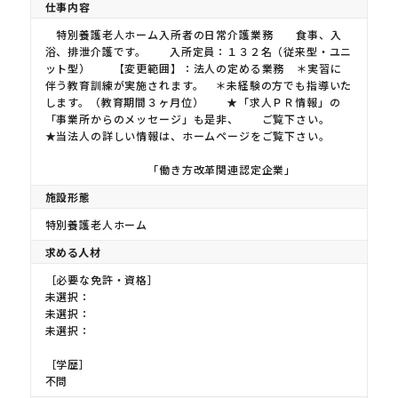
仕事内容
特別養護老人ホーム入所者の日常介護業務 食事、入
浴、排泄介護です。 入所定員：１３２名（従来型・ユニ
ット型） 【変更範囲】：法人の定める業務 ＊実習に
伴う教育訓練が実施されます。 ＊未経験の方でも指導いた
します。（教育期間３ヶ月位） ★「求人ＰＲ情報」の
「事業所からのメッセージ」も是非、 ご覧下さい。
★当法人の詳しい情報は、ホームページをご覧下さい。
「働き方改革関連認定企業」
施設形態
特別養護老人ホーム
求める人材
［必要な免許・資格］
未選択：
未選択：
未選択：
［学歴］
不問