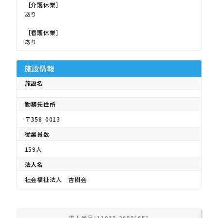
［介護休業］
あり
［看護休業］
あり
施設情報
施設名
勤務先住所
〒358-0013
従業員数
159人
法人名
社会福祉法人 杏樹会
求人番号：11030-26881651