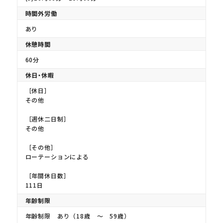
時間外労働
あり
休憩時間
60分
休日・休暇
［休日］
その他
［週休二日制］
その他
［その他］
ローテーションによる
［年間休日数］
111日
年齢制限
年齢制限 あり（18歳 〜 59歳）