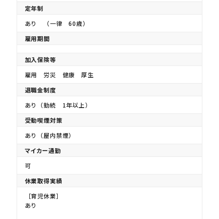
定年制
あり （一律 60歳）
雇用期間
加入保険等
雇用 労災 健康 厚生
退職金制度
あり（勤続 1年以上）
受動喫煙対策
あり（屋内禁煙）
マイカー通勤
可
休業取得実績
［育児休業］
あり