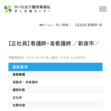
ホーム
求人情報
【正社員】看護師・准看
ホーム
護師 ／新座市／
求人検索
【正社員】看護師・准看護師 ／新座市／
就職・転職支援
無料
資格取得なら
さいたま介護アカデミー
掲載開始日：2025-09-04 求人番号：11060-11696051
募集要項
お役立ち情報
募集職種
看護師・准看護師
ご利用の流れ
雇用形態
よくある質問
正社員
運営会社情報
仕事内容
プライバシーポリシー