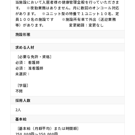
当施設において入居者様の健康管理全般を行っていただきま
す。 ※夜勤業務はありません。月に数回のオンコール対応
があります。 ※ユニット型の特養で１ユニット１０名、定
員１００名の施設です ※施設所有車で外出（送迎業務
等）があります。 変更範囲：変更なし
施設形態
求める人材
［必要な免許・資格］
必須： 看護師
必須： 准看護師
未選択：
［学歴］
不問
採用人数
2人
基本給
［基本給（月額平均）または時間額］
250,000円〜350,000円