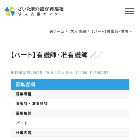
ホーム
求人情報
【パート】看護師・准看護
ホーム
師 ／／
求人検索
【パート】看護師・准看護師 ／／
就職・転職支援
無料
資格取得なら
さいたま介護アカデミー
掲載開始日：2025-09-04 求人番号：11060-11698251
募集要項
お役立ち情報
募集職種
看護師・准看護師
ご利用の流れ
雇用形態
よくある質問
パート
運営会社情報
仕事内容
プライバシーポリシー