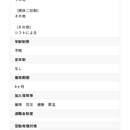
［週休二日制］
その他
［その他］
シフトによる
年齢制限
不問
定年制
なし
雇用期間
6ヶ月
加入保険等
雇用 労災 健康 厚生
退職金制度
受動喫煙対策