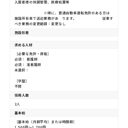
入居者様の体調管理、医療処置等
※稀に、普通自動車運転免許のある方は
施設所有車で送迎業務があ ります。 従事す
べき業務の変更範囲：変更なし
施設形態
求める人材
［必要な免許・資格］
必須： 看護師
必須： 准看護師
未選択：
［学歴］
不問
採用人数
2人
基本給
［基本給（月額平均）または時間額］
1,500円〜1,700円