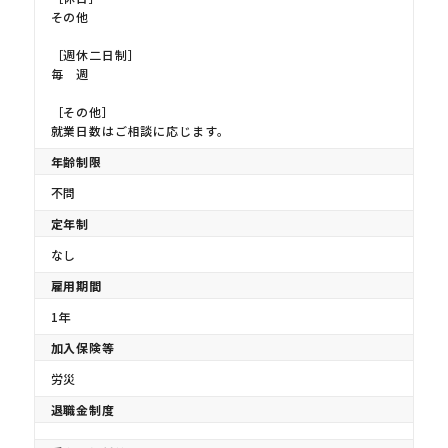
その他
［週休二日制］
毎 週
［その他］
就業日数はご相談に応じます。
年齢制限
不問
定年制
なし
雇用期間
1年
加入保険等
労災
退職金制度