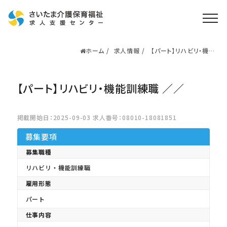
ホーム
求人情報
【パート】リハビリ・機能
ホーム
訓練職 ／／
求人検索
【パート】リハビリ・機能訓練職 ／／
就職・転職支援
無料
資格取得なら
さいたま介護アカデミー
掲載開始日：2025-09-03 求人番号：08010-18081851
募集要項
お役立ち情報
募集職種
リハビリ・機能訓練職
ご利用の流れ
雇用形態
よくある質問
パート
運営会社情報
仕事内容
プライバシーポリシー