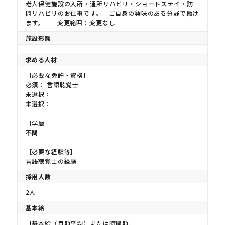
老人保健施設の入所・通所リハビリ・ショートステイ・訪
問リハビリのお仕事です。 ご自身の興味のある分野で働け
ます。 変更範囲：変更なし
施設形態
求める人材
［必要な免許・資格］
必須： 言語聴覚士
未選択：
未選択：
［学歴］
不問
［必要な経験等］
言語聴覚士の経験
採用人数
2人
基本給
［基本給（月額平均）または時間額］