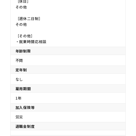
［休日］
その他
［週休二日制］
その他
［その他］
・就業時間応相談
年齢制限
不問
定年制
なし
雇用期間
1年
加入保険等
労災
退職金制度