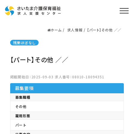
ホーム
求人情報
【パート】その他 ／／
ホーム
求人検索
残業ほぼなし
就職・転職支援
無料
【パート】その他 ／／
資格取得なら
さいたま介護アカデミー
掲載開始日：2025-09-03 求人番号：08010-18094351
募集要項
お役立ち情報
募集職種
ご利用の流れ
その他
よくある質問
雇用形態
運営会社情報
パート
プライバシーポリシー