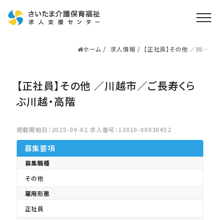
ホーム
求人情報
【正社員】その他 ／川越
ホーム
市／ご長寿くらぶ川越・
高階
求人検索
【正社員】その他 ／川越市／ご長寿くら
就職・転職支援
無料
資格取得なら
ぶ川越・高階
さいたま介護アカデミー
掲載開始日：2025-09-02 求人番号：13010-00930452
お役立ち情報
募集要項
ご利用の流れ
募集職種
その他
よくある質問
雇用形態
運営会社情報
正社員
プライバシーポリシー