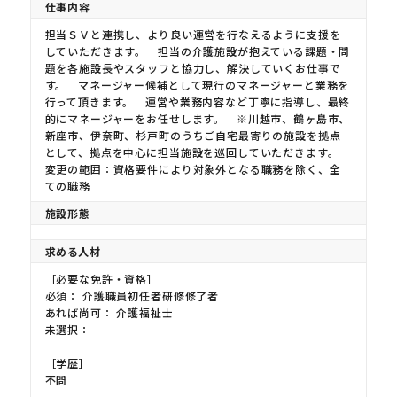
仕事内容
担当ＳＶと連携し、より良い運営を行なえるように支援を
していただきます。 担当の介護施設が抱えている課題・問
題を各施設長やスタッフと協力し、解決していくお仕事で
す。 マネージャー候補として現行のマネージャーと業務を
行って頂きます。 運営や業務内容など丁寧に指導し、最終
的にマネージャーをお任せします。 ※川越市、鶴ヶ島市、
新座市、伊奈町、杉戸町のうちご自宅最寄りの施設を拠点
として、拠点を中心に担当施設を巡回していただきます。
変更の範囲：資格要件により対象外となる職務を除く、全
ての職務
施設形態
求める人材
［必要な免許・資格］
必須： 介護職員初任者研修修了者
あれば尚可： 介護福祉士
未選択：
［学歴］
不問