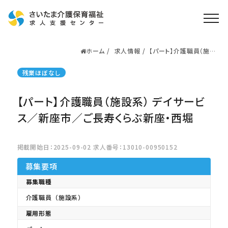
ホーム
求人情報
【パート】介護職員（施設
ホーム
系） デイサービス／新
座市／ご長寿くらぶ新
求人検索
残業ほぼなし
座・西堀
就職・転職支援
無料
【パート】介護職員（施設系） デイサービ
資格取得なら
さいたま介護アカデミー
ス／新座市／ご長寿くらぶ新座・西堀
掲載開始日：2025-09-02 求人番号：13010-00950152
お役立ち情報
募集要項
ご利用の流れ
募集職種
よくある質問
介護職員（施設系）
運営会社情報
雇用形態
プライバシーポリシー