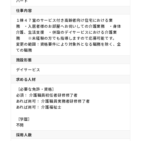
パート
仕事内容
１棟４７室のサービス付き高齢者向け住宅における業
務 ・入居者様のお部屋へお伺いしての介護業務 ・身体
介護、生活支援 ・併設のデイサービスにおける介護業
務 ※未経験の方でも指導しますので応募可能です。
変更の範囲：資格要件により対象外となる職務を除く、全
ての職務
施設形態
デイサービス
求める人材
［必要な免許・資格］
必須： 介護職員初任者研修修了者
あれば尚可： 介護職員実務者研修修了者
あれば尚可： 介護福祉士
［学歴］
不問
採用人数