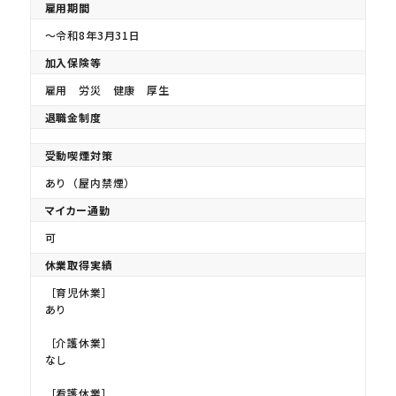
雇用期間
〜令和8年3月31日
加入保険等
雇用 労災 健康 厚生
退職金制度
受動喫煙対策
あり（屋内禁煙）
マイカー通勤
可
休業取得実績
［育児休業］
あり
［介護休業］
なし
［看護休業］