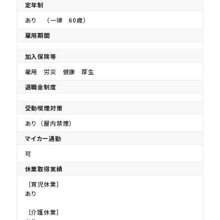
定年制
あり （一律 60歳）
雇用期間
加入保険等
雇用 労災 健康 厚生
退職金制度
受動喫煙対策
あり（屋内禁煙）
マイカー通勤
可
休業取得実績
［育児休業］
あり
［介護休業］