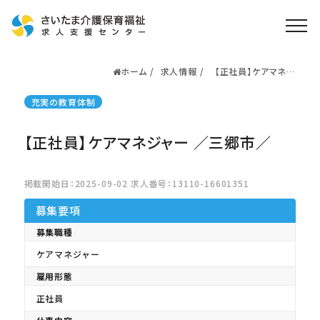
ホーム
求人情報
【正社員】ケアマネジャ
ホーム
ー ／三郷市／
求人検索
充実の教育体制
就職・転職支援
無料
【正社員】ケアマネジャー ／三郷市／
資格取得なら
さいたま介護アカデミー
掲載開始日：2025-09-02 求人番号：13110-16601351
募集要項
お役立ち情報
募集職種
ご利用の流れ
ケアマネジャー
よくある質問
雇用形態
運営会社情報
正社員
プライバシーポリシー