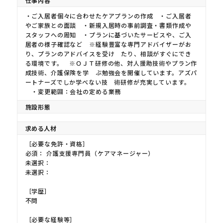
仕事内容
・ご入居者個々に合わせたケアプランの作成 ・ご入居者
やご家族との面談 ・新規入居時の事前調査・書類作成や
スタッフへの周知 ・プランに基づいたサービスや、ご入
居者の様子確認など ※経験豊富な専門アドバイザーがお
り、プランのアドバイスを受け たり、相談がすぐにでき
る環境です。 ※ＯＪＴ研修の他、対人援助技術やプラン作
成技術、介護保険を学 ぶ勉強会を開催しています。アズパ
ートナーズでしか学べない技 術研修が充実しています。
・変更範囲：会社の定める業務
施設形態
求める人材
［必要な免許・資格］
必須： 介護支援専門員（ケアマネージャー）
未選択：
未選択：
［学歴］
不問
［必要な経験等］