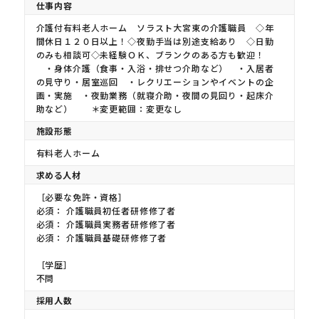
仕事内容
介護付有料老人ホーム ソラスト大宮東の介護職員 ◇年
間休日１２０日以上！◇夜勤手当は別途支給あり ◇日勤
のみも相談可◇未経験ＯＫ、ブランクのある方も歓迎！
・身体介護（食事・入浴・排せつ介助など） ・入居者
の見守り・居室巡回 ・レクリエーションやイベントの企
画・実施 ・夜勤業務（就寝介助・夜間の見回り・起床介
助など） ＊変更範囲：変更なし
施設形態
有料老人ホーム
求める人材
［必要な免許・資格］
必須： 介護職員初任者研修修了者
必須： 介護職員実務者研修修了者
必須： 介護職員基礎研修修了者
［学歴］
不問
採用人数