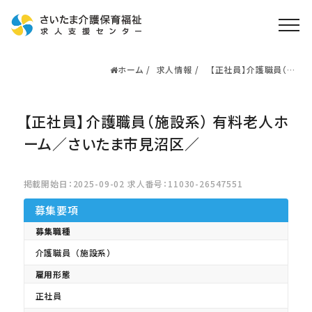
ホーム
求人情報
【正社員】介護職員（施
ホーム
設系） 有料老人ホーム
／さいたま市見沼区／
求人検索
【正社員】介護職員（施設系） 有料老人ホ
就職・転職支援
無料
資格取得なら
ーム／さいたま市見沼区／
さいたま介護アカデミー
掲載開始日：2025-09-02 求人番号：11030-26547551
お役立ち情報
募集要項
ご利用の流れ
募集職種
介護職員（施設系）
よくある質問
雇用形態
運営会社情報
正社員
プライバシーポリシー