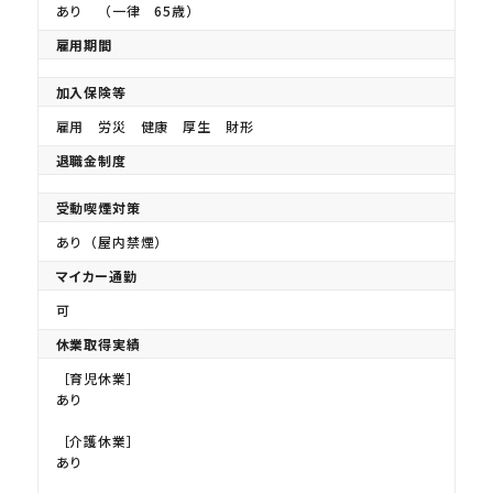
あり （一律 65歳）
雇用期間
加入保険等
雇用 労災 健康 厚生 財形
退職金制度
受動喫煙対策
あり（屋内禁煙）
マイカー通勤
可
休業取得実績
［育児休業］
あり
［介護休業］
あり