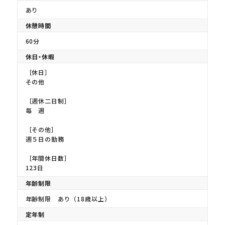
あり
休憩時間
60分
休日・休暇
［休日］
その他
［週休二日制］
毎 週
［その他］
週５日の勤務
［年間休日数］
123日
年齢制限
年齢制限 あり（18歳以上）
定年制