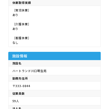
休業取得実績
［育児休業］
あり
［介護休業］
あり
［看護休業］
なし
施設情報
施設名
ハートランド川口明生苑
勤務先住所
〒333-0844
従業員数
59人
法人名