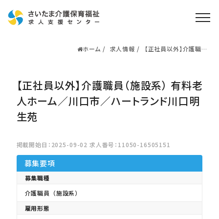
ホーム
求人情報
【正社員以外】介護職員
ホーム
（施設系） 有料老人ホー
ム／川口市／ハートラ
求人検索
ンド川口明生苑
【正社員以外】介護職員（施設系） 有料老
就職・転職支援
無料
資格取得なら
人ホーム／川口市／ハートランド川口明
さいたま介護アカデミー
生苑
お役立ち情報
掲載開始日：2025-09-02 求人番号：11050-16505151
ご利用の流れ
募集要項
募集職種
よくある質問
介護職員（施設系）
運営会社情報
雇用形態
プライバシーポリシー