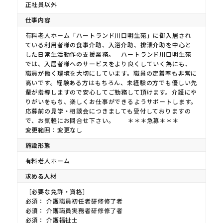
正社員以外
仕事内容
有料老人ホーム「ハートランド川口明生苑」に御入居され
ている利用者様の食事介助、入浴介助、排泄介助を中心と
した日常生活動作の支援業務。 ハートランド川口明生苑
では、入居者様へのサービスをより良くしていく為にも、
職員が働く環境を大切にしています。職員の定着率も非常に
高いです。経験ある方はもちろん、未経験の方でも優しい先
輩が指導しますので安心してご勤務して頂けます。介護にや
りがいをもち、楽しくお仕事ができるようサポートします。
応募前の見学・相談会につきましても受付しておりますの
で、お気軽にお問合せ下さい。 ＊＊＊急募＊＊＊
変更範囲：変更なし
施設形態
有料老人ホーム
求める人材
［必要な免許・資格］
必須： 介護職員初任者研修修了者
必須： 介護職員実務者研修修了者
必須： 介護福祉士