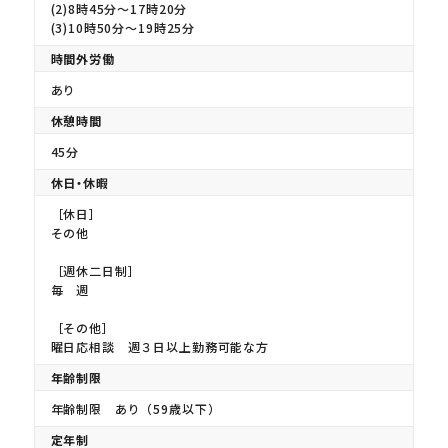
(2)8時45分〜17時20分
(3)10時50分〜19時25分
時間外労働
あり
休憩時間
45分
休日・休暇
［休日］
その他
［週休二日制］
毎 週
［その他］
曜日応相談 週３日以上勤務可能な方
年齢制限
年齢制限 あり（59歳以下）
定年制