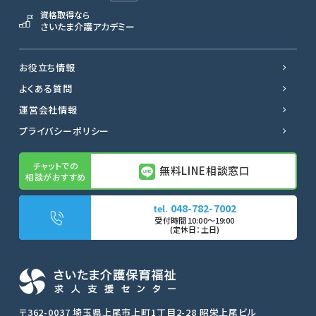
資格取得なら
さいたま介護アカデミー
お役立ち情報
よくある質問
運営会社情報
プライバシーポリシー
無料LINE相談窓口
048-782-7002
無料LINE相談窓口
転職サポートに申し込む
〒362-0037 埼玉県上尾市上町1丁目2-28 昭栄上尾ビル