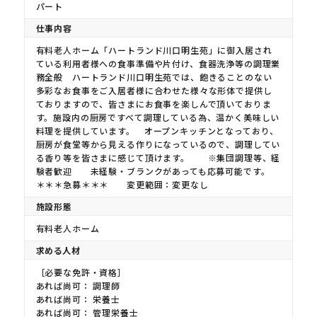
パート
仕事内容
有料老人ホーム「ハートランド川口明生苑」に御入居され
ている利用者様への食事準備や片付け、食器洗浄等の調理業
務全般 ハートランド川口明生苑では、飽きることのない
多彩なお食事をご入居者様に合わせた様々な形体で提供し
ておりますので、皆さまにお食事を楽しんで頂いておりま
す。施設内の厨房ですべて調理している為、温かく美味しい
料理を提供しています。 オープンキッチンとなっており、
厨房が食堂等から見える作りになっているので、調理してい
る香り等を皆さまに感じて頂けます。 ※集団調理等、経
験者歓迎 未経験・ブランクがあっても応募可能です。
＊＊＊急募＊＊＊ 変更範囲：変更なし
施設形態
有料老人ホーム
求める人材
［必要な免許・資格］
あれば尚可： 調理師
あれば尚可： 栄養士
あれば尚可： 管理栄養士