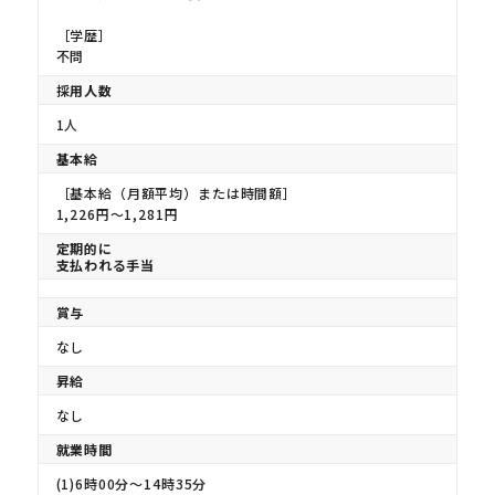
［学歴］
不問
採用人数
1人
基本給
［基本給（月額平均）または時間額］
1,226円〜1,281円
定期的に
支払われる手当
賞与
なし
昇給
なし
就業時間
(1)6時00分〜14時35分