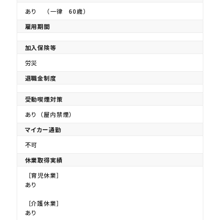
あり （一律 60歳）
雇用期間
加入保険等
労災
退職金制度
受動喫煙対策
あり（屋内禁煙）
マイカー通勤
不可
休業取得実績
［育児休業］
あり
［介護休業］
あり