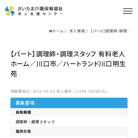
ホーム
求人情報
【パート】調理師・調理ス
ホーム
タッフ 有料老人ホーム
／川口市／ハートランド
求人検索
川口明生苑
【パート】調理師・調理スタッフ 有料老人
就職・転職支援
無料
資格取得なら
ホーム／川口市／ハートランド川口明生
さいたま介護アカデミー
苑
お役立ち情報
掲載開始日：2025-09-02 求人番号：11050-16508251
ご利用の流れ
募集要項
募集職種
よくある質問
調理師・調理スタッフ
運営会社情報
雇用形態
プライバシーポリシー