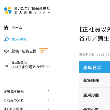
ホーム
【正社員以
谷市／蒲
求人検索
就職・転職支援
無料
掲載開始日：2025-09-
資格取得なら
さいたま介護アカデミー
募集要項
募集職種
お役立ち情報
雇用形態
ご利用の流れ
よくある質問
仕事内容