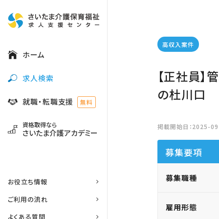
高収入案件
ホーム
【正社員】
求人検索
の杜川口
就職・転職支援
無料
資格取得なら
掲載開始日：2025-09-
さいたま介護アカデミー
募集要項
募集職種
お役立ち情報
ご利用の流れ
雇用形態
よくある質問