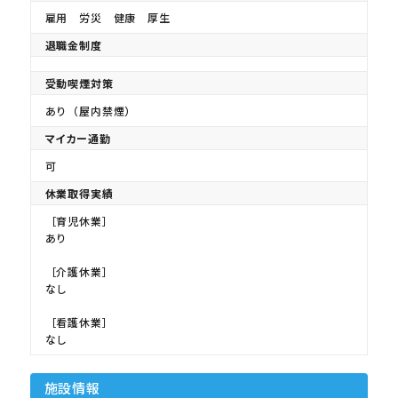
雇用 労災 健康 厚生
退職金制度
受動喫煙対策
あり（屋内禁煙）
マイカー通勤
可
休業取得実績
［育児休業］
あり
［介護休業］
なし
［看護休業］
なし
施設情報