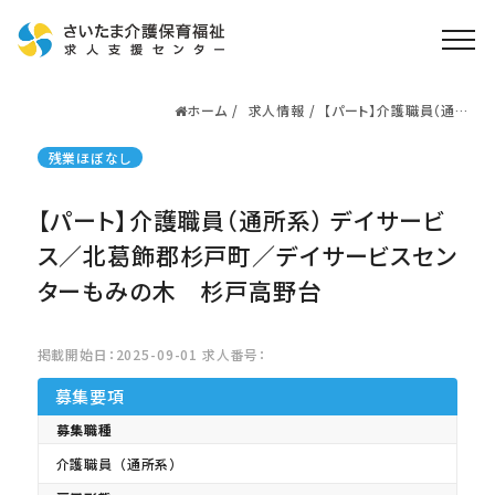
ホーム
求人情報
【パート】介護職員（通所
ホーム
系） デイサービス／北
葛飾郡杉戸町／デイサ
求人検索
残業ほぼなし
ービスセンターもみの
木 杉戸高野台
就職・転職支援
無料
【パート】介護職員（通所系） デイサービ
資格取得なら
さいたま介護アカデミー
ス／北葛飾郡杉戸町／デイサービスセン
ターもみの木 杉戸高野台
お役立ち情報
掲載開始日：2025-09-01 求人番号：
ご利用の流れ
募集要項
よくある質問
募集職種
運営会社情報
介護職員（通所系）
プライバシーポリシー