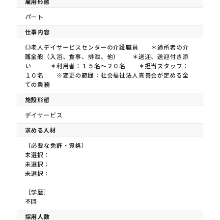
雇用形態
パート
仕事内容
◎老人デイサービスセンターの介護職員 ＊通所者の介
護全般（入浴、食事、排泄、他） ＊送迎、送迎付き添
い ＊利用者：１５名〜２０名 ＊担当スタッフ：
１０名 ※変更の範囲：社会福祉法人真善会が定める全
ての業務
施設形態
デイサービス
求める人材
［必要な免許・資格］
未選択：
未選択：
未選択：
［学歴］
不問
採用人数