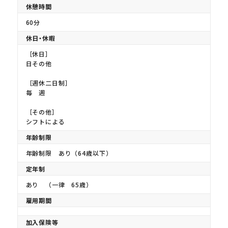
休憩時間
60分
休日・休暇
［休日］
日その他
［週休二日制］
毎 週
［その他］
シフトによる
年齢制限
年齢制限 あり（64歳以下）
定年制
あり （一律 65歳）
雇用期間
加入保険等