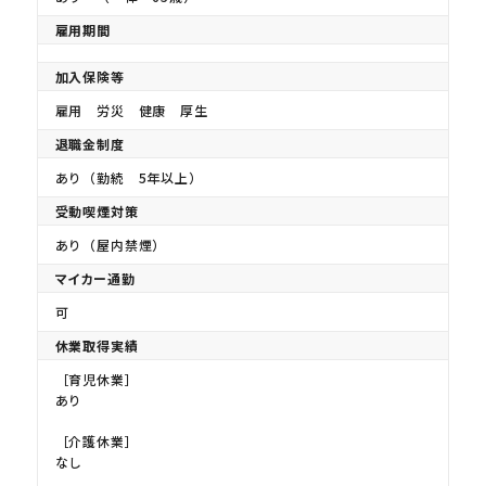
雇用期間
加入保険等
雇用 労災 健康 厚生
退職金制度
あり（勤続 5年以上）
受動喫煙対策
あり（屋内禁煙）
マイカー通勤
可
休業取得実績
［育児休業］
あり
［介護休業］
なし