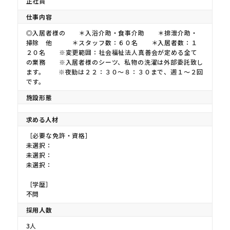
正社員
仕事内容
◎入居者様の ＊入浴介助・食事介助 ＊排泄介助・
掃除 他 ＊スタッフ数：６０名 ＊入居者数：１
２０名 ※変更範囲：社会福祉法人真善会が定める全て
の業務 ※入居者様のシーツ、私物の洗濯は外部委託致し
ます。 ※夜勤は２２：３０〜８：３０まで、週１〜２回
です。
施設形態
求める人材
［必要な免許・資格］
未選択：
未選択：
未選択：
［学歴］
不問
採用人数
3人