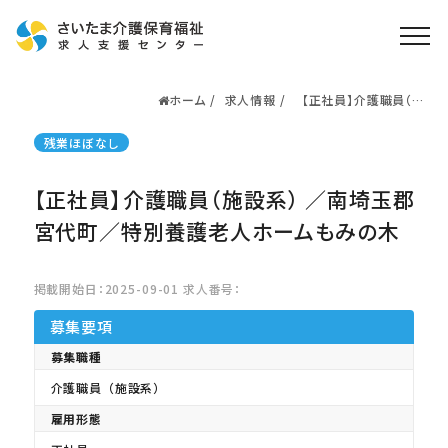
ホーム
求人情報
【正社員】介護職員（施
ホーム
設系） ／南埼玉郡宮代
町／特別養護老人ホー
求人検索
残業ほぼなし
ムもみの木
就職・転職支援
無料
【正社員】介護職員（施設系） ／南埼玉郡
資格取得なら
さいたま介護アカデミー
宮代町／特別養護老人ホームもみの木
掲載開始日：2025-09-01 求人番号：
お役立ち情報
募集要項
ご利用の流れ
募集職種
よくある質問
介護職員（施設系）
運営会社情報
雇用形態
プライバシーポリシー