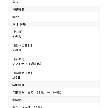
なし
休憩時間
60分
休日・休暇
［休日］
その他
［週休二日制］
その他
［その他］
シフト制（４週８休）
［年間休日数］
105日
年齢制限
年齢制限 あり（18歳 〜 64歳）
定年制
あり （一律 65歳）