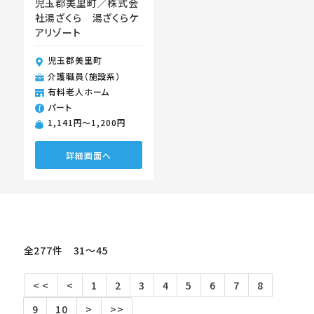
児玉郡美里町／株式会
社湯ざくら 湯ざくらケ
アリゾート
児玉郡美里町
介護職員（施設系）
有料老人ホーム
パート
1,141円〜1,200円
詳細画面へ
全277件 31〜45
< <
<
1
2
3
4
5
6
7
8
9
10
>
>>