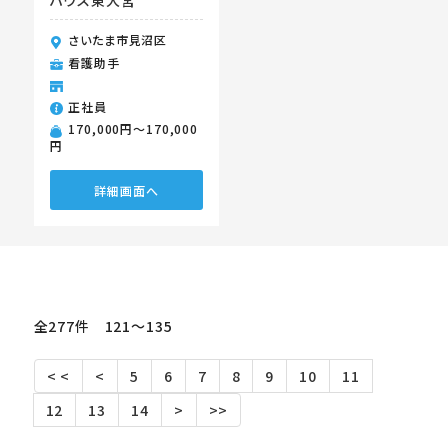
ハウス東大宮
さいたま市見沼区
看護助手
正社員
170,000円〜170,000
円
詳細画面へ
全277件 121〜135
< <
<
5
6
7
8
9
10
11
12
13
14
>
>>