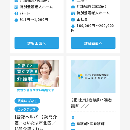
介護職員（施設系）
特別養護老人ホーム
特別養護老人ホーム
パート
正社員
911円〜1,000円
160,000円〜200,000
円
詳細画面へ
詳細画面へ
【正社員】看護師・准看
残業ほぼなし
護師 ／／
ピックアップ
【登録ヘルパー】訪問介
護／さいたま市北区／
看護師・准看護師
訪問介護まりも