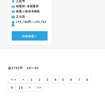
上尾市
看護師・准看護師
看護小規模多機能
正社員
199,780円〜199,780
円
詳細画面へ
全2743件 16〜30
< <
<
1
2
3
4
5
6
7
8
9
10
>
>>